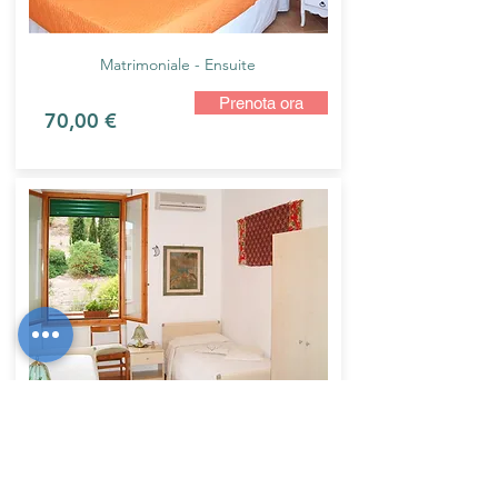
Matrimoniale - Ensuite
Prenota ora
70,00 €
Doppia - Bagno Privato
Prenota ora
60,00 €